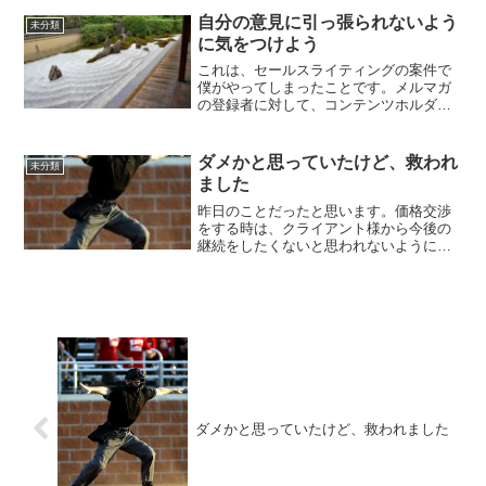
「PASONAの法則」の流れだったのです
が、変更するようにとの...
自分の意見に引っ張られないよう
未分類
に気をつけよう
これは、セールスライティングの案件で
僕がやってしまったことです。メルマガ
の登録者に対して、コンテンツホルダー
さんが開催するセミナーの申込みへ誘導
するページだったのですが、コンテンツ
ホルダーさんの考えとは違う自分の考え
ダメかと思っていたけど、救われ
未分類
を書いてしまい、コンテン...
ました
昨日のことだったと思います。価格交渉
をする時は、クライアント様から今後の
継続をしたくないと思われないように気
をつけましょう、という内容の記事を書
きました。実は、昨日の時点では、私が
価格交渉を若干強引にしてしまったため
に、案件継続を逃したので...
ダメかと思っていたけど、救われました