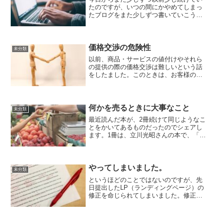
たのですが、いつの間にかやめてしまっ
たブログをまた少しずつ書いていこうと
思います。これといったテーマはないの
ですが、いつかこのブログを読み返した
ときにそのときに自分が成長しているこ
とを感じられるよう、その...
価格交渉の危険性
未分類
以前、商品・サービスの値付けやそれら
の提供の際の価格交渉は難しいという話
をしたました。このときは、お客様の支
払える範囲で最も高い金額にするのが正
解とお伝えしたのですが、実はそうとも
いえないということをお伝えしなければ
ならなくなりました。とい...
何かを売るときに大事なこと
未分類
最近読んだ本が、2冊続けて同じようなこ
とをかいてあるものだったのでシェアし
ます。1冊は、立川光昭さんの本で、「行
列請負人」とも呼ばれている人が書いた
ものです。もう1冊は、五味一男さんとい
うテレビの番組を作っている方のもので
す。2人のやってい...
やってしまいました。
未分類
というほどのことではないのですが、先
日提出したLP（ランディングページ）の
修正を命じられてしまいました。修正を
指示されたのは、大きく2点です。1つ
は、全体の構成について。よくある