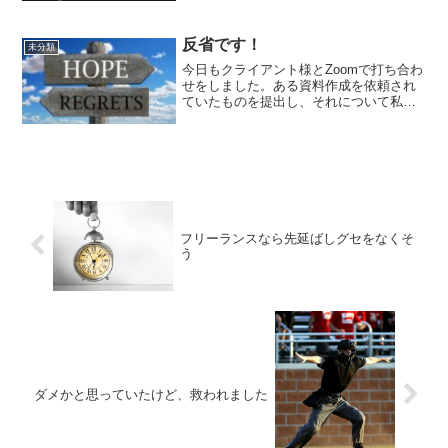
は、矛盾しているのではないかと思いま
すか？今回は、コピーにとって大事なの
は「愛」なの？ 「売れるこ...
反省です！
未分類
今日もクライアント様とZoomで打ち合わ
せをしました。ある資料作成を依頼され
ていたものを提出し、それについて私が
クライアント様に説明を加えていくとい
う流れで進みました。その途中で、ミス
というか、自分の怠け心が出てしまい一
歩踏み出すところで、...
フリーランスなら先延ばしグセをなくそ
う
ダメかと思っていたけど、救われました