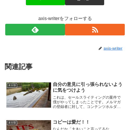
axis-writerをフォローする
axis-writer
関連記事
自分の意見に引っ張られないよう
未分類
に気をつけよう
これは、セールスライティングの案件で
僕がやってしまったことです。メルマガ
の登録者に対して、コンテンツホルダー
さんが開催するセミナーの申込みへ誘導
するページだったのですが、コンテンツ
ホルダーさんの考えとは違う自分の考え
コピーは愛だ！！
未分類
を書いてしまい、コンテン...
なんだか「大きいこと言ってるな