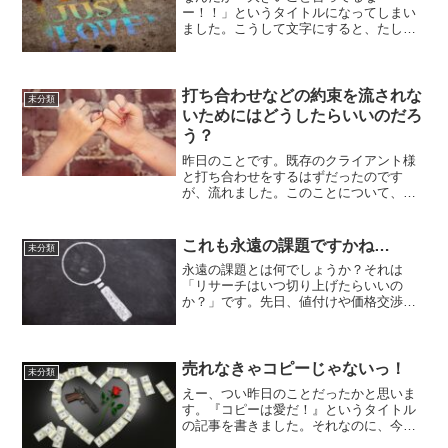
ー！！」というタイトルになってしまい
ました。こうして文字にすると、たしか
に大げさな感じがしますが、内容はごく
平凡なことです。本当に、セールスライ
ターをやっている人なら、そんなことは
当然だと思うようなことなのです...
打ち合わせなどの約束を流されな
未分類
いためにはどうしたらいいのだろ
う？
昨日のことです。既存のクライアント様
と打ち合わせをするはずだったのです
が、流れました。このことについて、考
えてみました。反省点はどこ？打ち合わ
せをすることが決まったのは、先週の土
曜日でした。より正確に表現すると、土
これも永遠の課題ですかね…
未分類
曜日の深夜というか日曜日の...
永遠の課題とは何でしょうか？それは
「リサーチはいつ切り上げたらいいの
か？」です。先日、値付けや価格交渉は
難しいという話をしましたが、このリサ
ーチの辞め時も難しいですよね。今回
は、この「リサーチいつまでやる問題」
についてお話します。やめられな...
売れなきゃコピーじゃないっ！
未分類
えー、つい昨日のことだったかと思いま
す。『コピーは愛だ！』というタイトル
の記事を書きました。それなのに、今日
は『売れなきゃコピーじゃない！』と